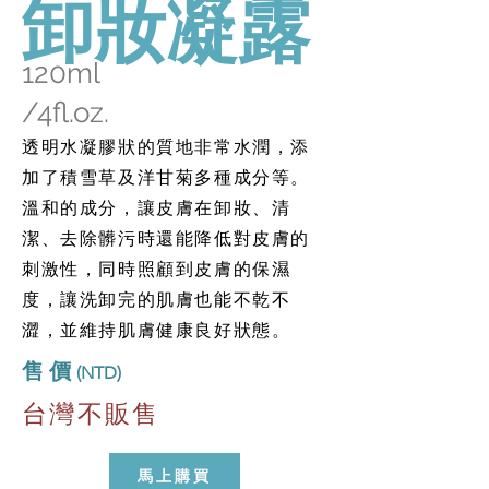
卸妝凝露
120ml
/4fl.oz.
透明水凝膠狀的質地非常水潤，添
加了積雪草及洋甘菊多種成分等。
溫和的成分，讓皮膚在卸妝、清
潔、去除髒污時還能降低對皮膚的
刺激性，同時照顧到皮膚的保濕
度，讓洗卸完的肌膚也能不乾不
澀，並維持肌膚健康良好狀態。
​售 價
(NTD)
台灣不販售
馬上購買