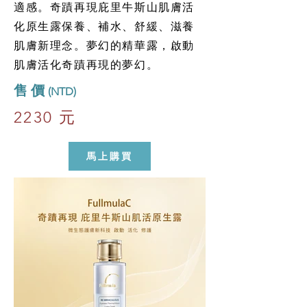
適感。奇蹟再現庇里牛斯山肌膚活
化原生露保養、補水、舒緩、滋養
肌膚新理念。夢幻的精華露，啟動
肌膚活化奇蹟再現的夢幻。
​售 價
(NTD)
2230 元
馬上購買