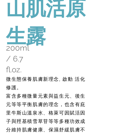
山肌活原
生露
200ml
/ 6.7
fl.oz.
微生態保養肌膚新理念, 啟動 活化
修護。
富含多種微量元素與益生元、後生
元等等平衡肌膚的理念，也含有庇
里牛斯山溫泉水、格萊可因賦活因
子與羥基積雪草苷等等多種功效成
分維持肌膚健康、保濕舒緩肌膚不