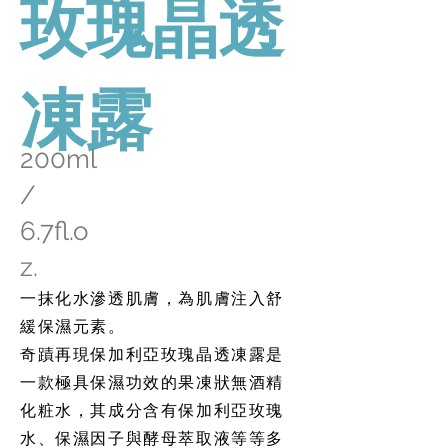
玫瑰晶透
凍露
200ml
/
6.7fl.o
z.
一抹化水滲透肌膚，為肌膚注入舒
緩保濕元素。
奇蹟再現保加利亞玫瑰晶透凍露是
一款極具保濕功效的果凍狀無酒精
化粧水，其成分含有保加利亞玫瑰
水、保濕因子與酵母萃取液等等多