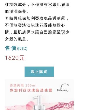
種功效成分，不僅擁有水嫩肌膚還
能滋潤保養。
奇蹟再現保加利亞玫瑰晶透凍露，
不僅散發淡淡玫瑰花香能放鬆心
情，且肌膚保水讓自己臉龐呈現少
女般的氣息。
​售 價
(NTD)
1620元
馬上購買